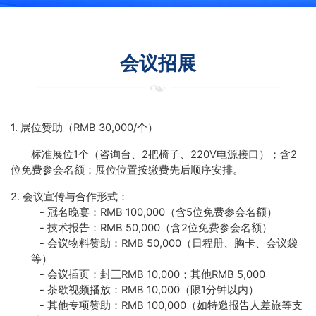
会议招展
1.
展位赞助（
RMB 30,000/
个）
标准展位
1
个（咨询台、
2
把椅子、
220V
电源接口）；含
2
位免费参会名额；展位位置按缴费先后顺序安排。
2.
会议宣传与合作形式：
-
冠名晚宴：
RMB 100,000
（含
5
位免费参会名额）
-
技术报告：
RMB 50,000
（含
2
位免费参会名额）
-
会议物料赞助：
RMB 50,000
（日程册、胸卡、会议袋
等）
-
会议插页：封三
RMB 10,000
；其他
RMB 5,000
-
茶歇视频播放：
RMB 10,000
（限
1
分钟以内）
-
其他专项赞助：
RMB 100,000
（如特邀报告人差旅等支