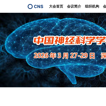
CNS
大会首页
会议简介
组织机构