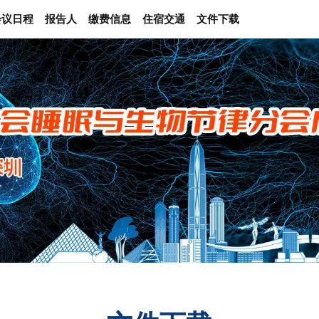
会议日程
报告人
缴费信息
住宿交通
文件下载