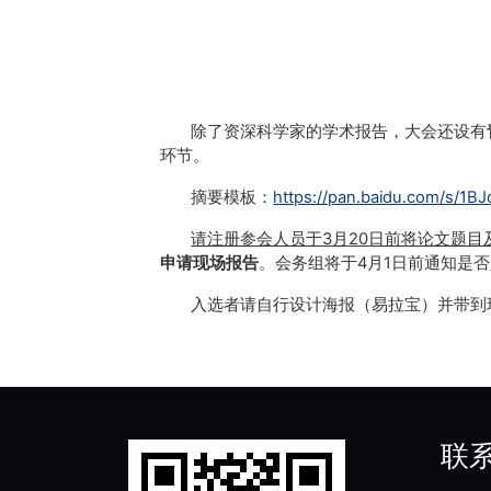
除了资深科学家的学术报告，大会还设有
环节。
摘要模板：
https://pan.baidu.com/s/1
请注册参会人员于
3
月
20
日前将论文题目
申请现场报告
。
会务组将于
4
月
1
日前通知是否
入选者请自行设计海报（易拉宝）并带到
联