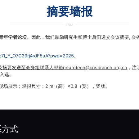
摘要墙报
青年学者论坛
。因此，我们鼓励研究生和博士后们递交会议摘要
,
会
BJc7f_Y_O7C29rj4rdF5uA?pwd=2025
。
及摘要发送至会务组联系人邮箱
neurotech@cnsbranch.org.cn
，注
入选。
现场展示；墙报尺寸：
2 m
（高）
×0.8
（宽），竖版。
系方式