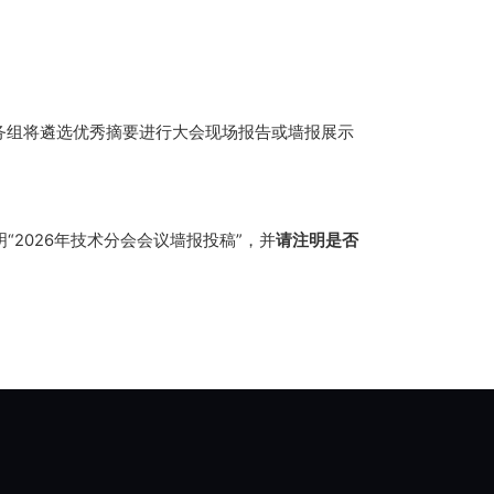
务组将遴选优秀摘要
进行大会现场报告或
墙报展示
明
“202
6
年技术分会会议墙报投稿
”
，
并
请注明是否