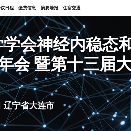
会议日程
缴费信息
摘要墙报
住宿交通
学学会神经内稳态
术年会 暨第十三届
5日 辽宁省大连市