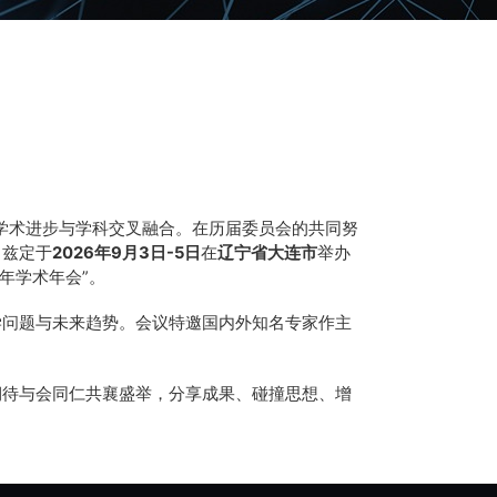
的学术进步与学科交叉融合。在历届委员会的共同努
，兹定于
2026
年
9
月
3
日
-5
日
在
辽宁省大连市
举办
年学术年会”。
学问题与未来趋势。会议特邀国内外知名专家作主
期待与会同仁共襄盛举，分享成果、碰撞思想、增