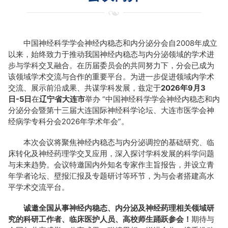
中国神经科学学会神经内稳态和内分泌分会自2008年成立
以来，始终致力于推动我国神经内稳态与内分泌领域的学术进
步与学科交叉融合。在历届委员会的共同努力下，分会已成为
该领域学术交流与合作的重要平台。为进一步促进领域内学术
交流、展示前沿成果、共谋学科发展，兹定于
2026
年
9
月
3
日
-5
日
在
辽宁省大连市
举办 “中国神经科学学会神经内稳态和内
分泌分会暨第十三届大连国际神经科学论坛、大连市医学会神
经病学专科分会2026年学术年会”。
本次会议将聚焦神经内稳态与内分泌调控的基础研究、临
床转化及神经药理学交叉应用，深入探讨学科发展的科学问题
与未来趋势。会议特邀国内外知名专家作主旨报告，并设立青
年学者论坛、壁报汇报及专题研讨等环节，为与会者搭建高水
平学术交流平台。
诚邀全国从事神经内稳态、内分泌及神经药理相关领域研
究的科研工作者、临床医护人员、高校师生踊跃参会！
期待与