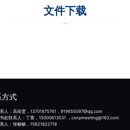
文件下载
系方式
人：高靖雯，13701875761，919655097@qq.com
处联系人：丁蕾，15000613531 ，csnpmeeting@163.com
系人：张畅畅，15821822718