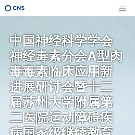
CNS
中国神经科学学会
神经毒素分会A型肉
毒毒素临床应用新
进展研讨会暨十二
届苏州大学附属第
二医院运动障碍疾
病国家级继续教育